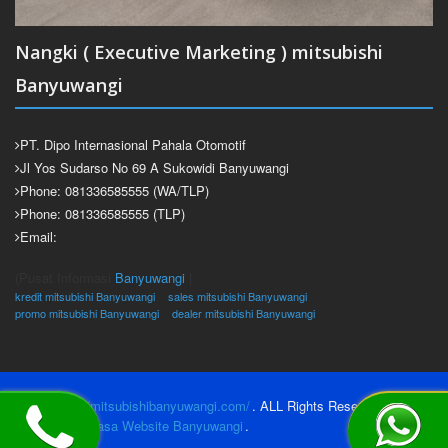
Nangki ( Executive Marketing ) mitsubishi
Banyuwangi
PT. Dipo Internasional Pahala Otomotif
Jl Yos Sudarso No 69 A Sukowidi Banyuwangi
Phone: 081336585555 (WA/TLP)
Phone: 081336585555 (TLP)
Email:
(Pusat Informasi
Banyuwangi
|
kredit mitsubishi Banyuwangi
sales mitsubishi Banyuwangi
promo mitsubishi Banyuwangi
dealer mitsubishi Banyuwangi
2026
https://mitsubishibanyuwangi.com/
. ALL Rights Reserved.
@Create by
Jasa Website Banyuwangi
.